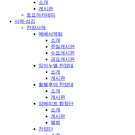
소개
게시판
토요아카데미
사역·섬김
찬양사역
예배사역팀
소개
주일게시판
수요게시판
금요게시판
임마누엘 찬양대
소개
게시판
할렐루야 찬양대
소개
게시판
암베리트 합창단
소개
게시판
앨범
찬양단