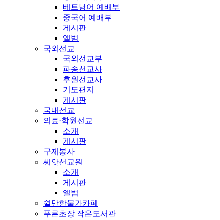
베트남어 예배부
중국어 예배부
게시판
앨범
국외선교
국외선교부
파송선교사
후원선교사
기도편지
게시판
국내선교
의료·학원선교
소개
게시판
구제봉사
씨앗선교원
소개
게시판
앨범
쉴만한물가카페
푸른초장 작은도서관