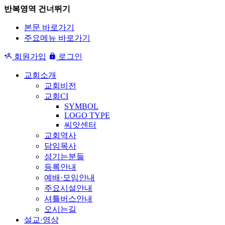
반복영역 건너뛰기
본문 바로가기
주요메뉴 바로가기
회원가입
로그인
교회소개
교회비전
교회CI
SYMBOL
LOGO TYPE
씨앗센터
교회역사
담임목사
섬기는분들
등록안내
예배·모임안내
주요시설안내
셔틀버스안내
오시는길
설교·영상