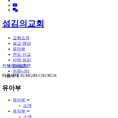
섬김의교회
교회소개
설교·영상
유아부
전도·선교
사역·섬김
양육·훈련
전체메뉴
열기
커뮤니티
다음세대
SUMGIM CHURCH
유아부
유아부
소개
유치부
소개