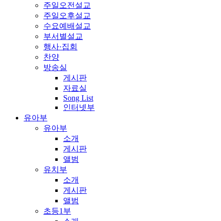
주일오전설교
주일오후설교
수요예배설교
부서별설교
행사·집회
찬양
방송실
게시판
자료실
Song List
인터넷부
유아부
유아부
소개
게시판
앨범
유치부
소개
게시판
앨범
초등1부