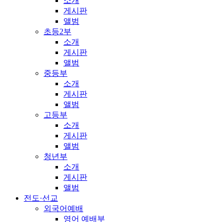
소개
게시판
앨범
초등2부
소개
게시판
앨범
중등부
소개
게시판
앨범
고등부
소개
게시판
앨범
청년부
소개
게시판
앨범
전도·선교
외국어예배
영어 예배부