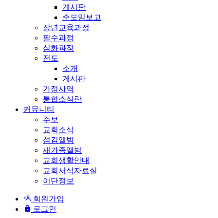
게시판
순모임보고
장년교육과정
필수과정
심화과정
전도
소개
게시판
가정사역
통합소식란
커뮤니티
주보
교회소식
섬김앨범
새가족앨범
교회생활안내
교회서식자료실
이단정보
회원가입
로그인