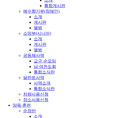
소개
통합게시판
예수향기부(장애인)
소개
게시판
앨범
소망부(시니어)
소개
게시판
앨범
공동체사역
교구·순모임
남·여전도회
통합소식란
달란트사역
사역소개
통합소식란
차량사용신청
장소사용신청
양육·훈련
순장반
소개